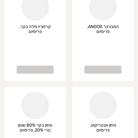
09-958151
מענה בוואטספ לחץ
כאן
ניה נעימה - צוות עופר מעדנים.
המבורגר ANGOS,
קרפצ׳יו פילה בקר,
נות מפעל הכשרה ותיקה ובלעדית. מיטב הבשרים והמוצרים גם בהז
פרימיום
פרימיום
טחון אנטריקוט,
טחון בקר 80% שומן
פרימיום
טרי 20%, פרימיום