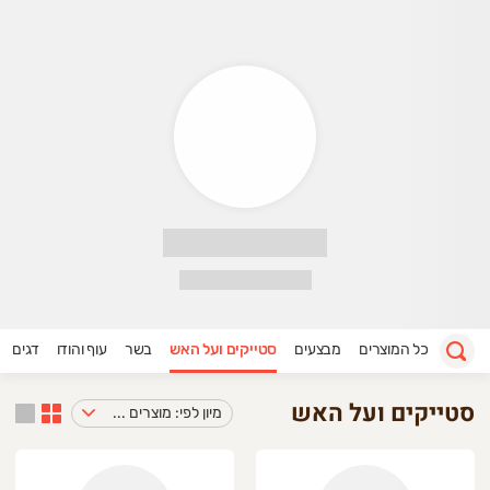
ופר מעדנים אקספרס
רוכים הבאים לבית של הבשר האיכותי – "עופר מעדנים" 🥩 **חדש 
יף שבאתם!
ת המסע שלנו התחלנו עוד ב-
1970
,
מאז אנחנו מקפידים על שילוב של מסורת ארוכת שנים עם הבשר הא
 נתחים מובחרים בקר/טלה/עופות והודו טרי
 מבחר ענק של
מוצרים ייחודיים
שניתן למצוא רק אצלנו במעדנייה
 החנות
כשרה למהדרין בהשגחת רבנות הרצליה
.
קניה בטוחה - משלוח אקפרס שמגיע בדיוק מתי שנוח לך.
כל המוצרים
מבצעים
סטייקים ועל האש
בשר
עוף והודו
דגים
נחנו קשובים לכל בקשה שלכם:
שוב לנו שתקבלו את הנתח המושלם עבורכם. צריכים חיתוך ספציפי
סטייקים ועל האש
מיון לפי: מוצרים במבצע
תבו לנו הכל בתיבת ההערות בהזמנה
– הצוות עובר על כל בקשה ו
ריכים עזרה טכנית או ייעוץ אישי בבחירת הנתח?
יתן ליצור איתנו קשר בטלפון: