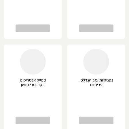
נקניקיות עגל הנדלס,
סטייק אנטריקוט
פרימיום
בקר, טרי מיושן
בלאק-אנגוס