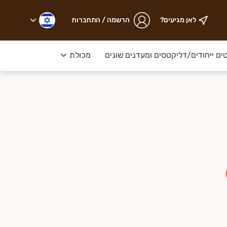
לאן מגיעים?
הרשמה / התחברות
ם ייחודים/דליקטסים ומעדנים שונים
מכולת
הכל למטבח אס