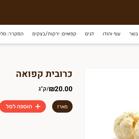
שירות משלוחים מהיר תוך שעתיים לכל איזור השרון והסביבה**
בשר
עוף והודו
דגים
קפואים: ירקות/בצקים
המקרר: סלטי
יכותי ביותר וטריות ללא פשרות
.
כרובית קפואה
₪20.00
/
ק"ג
הוספה לסל
מארז
 או עובי מסוים?
מתייחסים אליה ברצינות מלאה, בדיוק כפי שביקשתם.