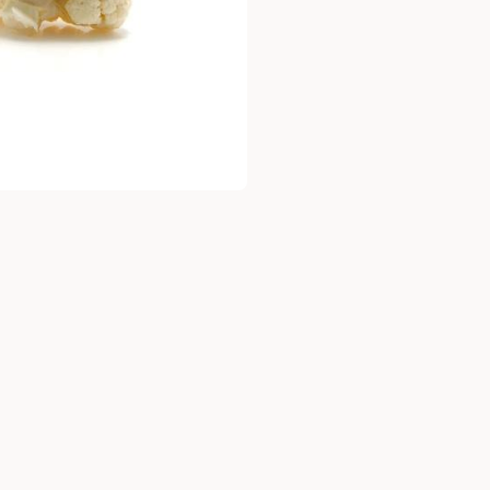
09-958151
מענה בוואטספ לחץ
כאן
ניה נעימה - צוות עופר מעדנים.
נות מפעל הכשרה ותיקה ובלעדית. מיטב הבשרים והמוצרים גם בהז