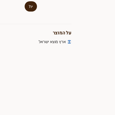
09-958151
יח'
מענה בוואטספ לחץ
כאן
ניה נעימה - צוות עופר מעדנים.
נות מפעל הכשרה ותיקה ובלעדית. מיטב הבשרים והמוצרים גם בהז
על המוצר
ארץ מוצא ישראל